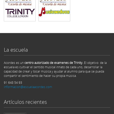
La escuela
Acordes es un
centro autorizado de examenes de Trinity.
El objetivo de la
escuela es cultivar el sentido musical innato de cada uno, desarrollar la
capacidad de crear y tocar música y ayudar al alumno para que se pueda
compartir el sentimiento de hacer su propia música.
91 648 54 93
informacion@escuelaacordes.com
Artículos recientes