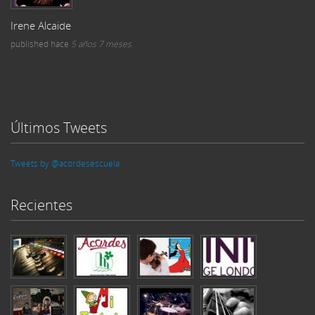
Irene Alcaide
published
hace
5 años 7 meses
Últimos Tweets
Tweets by @acordesescuela
Recientes