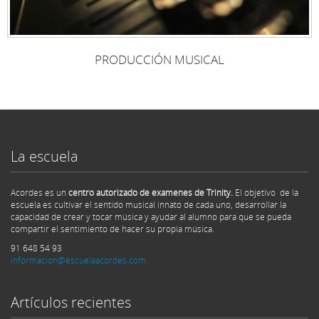
PRODUCCIÓN MUSICAL
La escuela
Acordes es un
centro autorizado de examenes de Trinity.
El objetivo de la
escuela es cultivar el sentido musical innato de cada uno, desarrollar la
capacidad de crear y tocar música y ayudar al alumno para que se pueda
compartir el sentimiento de hacer su propia música.
91 648 54 93
informacion@escuelaacordes.com
Artículos recientes