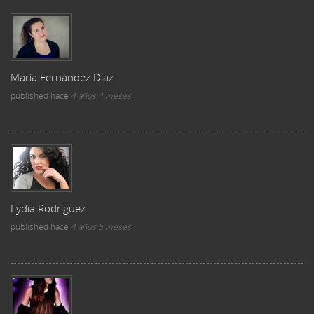
María Fernández Díaz
published
hace
4 años 4 meses
Lydia Rodríguez
published
hace
4 años 5 meses