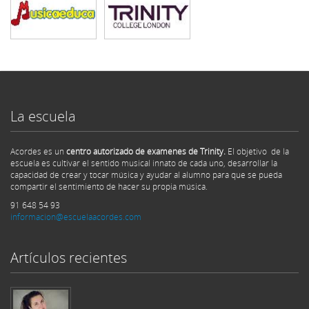
La escuela
Acordes es un
centro autorizado de examenes de Trinity.
El objetivo de la
escuela es cultivar el sentido musical innato de cada uno, desarrollar la
capacidad de crear y tocar música y ayudar al alumno para que se pueda
compartir el sentimiento de hacer su propia música.
91 648 54 93
informacion@escuelaacordes.com
Artículos recientes