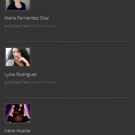
María Fernández Díaz
published
hace
4 años 4 meses
Lydia Rodríguez
published
hace
4 años 5 meses
Irene Alcaide