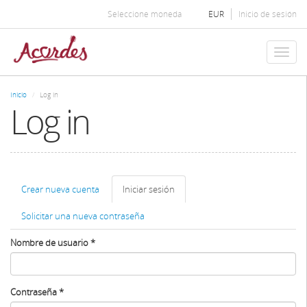
Pasar
Seleccione moneda
EUR
Inicio de sesión
al
contenido
principal
Toggl
naviga
Inicio
Log in
Log in
Solapas
Crear nueva cuenta
Iniciar sesión
(solapa
principales
activa)
Solicitar una nueva contraseña
Nombre de usuario
*
Contraseña
*