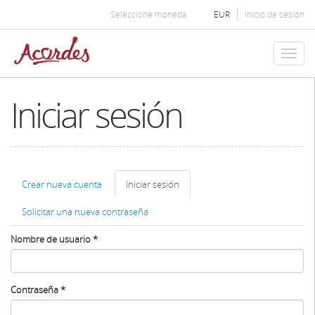
Pasar
Seleccione moneda
EUR
Inicio de sesión
al
contenido
principal
Toggl
naviga
Iniciar sesión
Solapas
Crear nueva cuenta
Iniciar sesión
(solapa
principales
activa)
Solicitar una nueva contraseña
Nombre de usuario
*
Contraseña
*