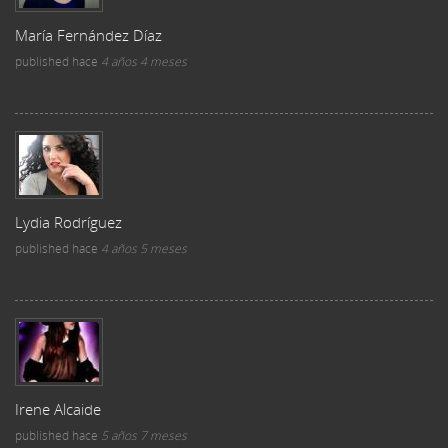
María Fernández Díaz
published
hace
4 años 4 meses
Lydia Rodríguez
published
hace
4 años 5 meses
Irene Alcaide
published
hace
5 años 7 meses