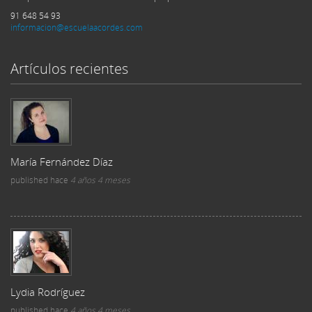
91 648 54 93
informacion@escuelaacordes.com
Artículos recientes
María Fernández Díaz
published
hace
4 años 4 meses
Lydia Rodríguez
published
hace
4 años 4 meses