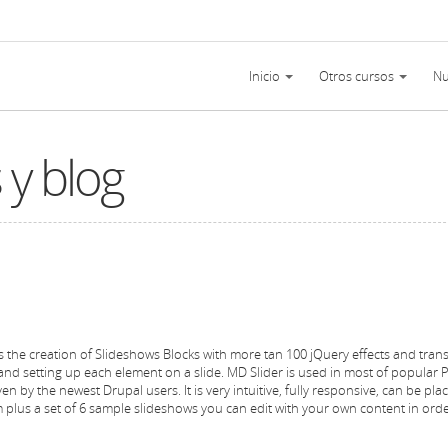
Inicio
Otros cursos
Nu
PUEDES CAMBIAR EL ASPECTO DE
NUESTRA TI
TOCAR EN UNA BANDA: GUÍA D
Coro Acordes
N
INICIO
COMUNES Y CÓMO SOLUCIONA
 y blog
En nuestra tienda 
N
Diabolus in musica: El tritono del 
adecuado para tí.
Selecciona las diferentes opciones y podrás ver nuestra
m
LA IMPORTANCIA DE SER DISCI
página de inicio de diferentes formas
Roland, yamaha, ca
INSTRUMENTO
en nuestra tienda.
¿
INFLUENCIA DE LAS CAJAS DE R
INSTRUMENTOS ELÉCTRICOS. ¿M
LA IMPORTANCIA DE LAS AUDIC
Historia de un estudiante de mús
Inicio
Más
he creation of Slideshows Blocks with more tan 100 jQuery effects and transit
 and setting up each element on a slide. MD Slider is used in most of popular
by the newest Drupal users. It is very intuitive, fully responsive, can be pla
m plus a set of 6 sample slideshows you can edit with your own content in orde