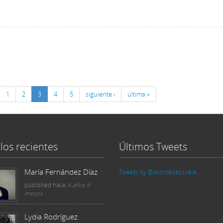
1
2
3
4
5
siguiente ›
última »
los recientes
Últimos Tweets
María Fernández Díaz
Tweets by @acordesescuela
published
hace
4 años 4
meses
Lydia Rodríguez