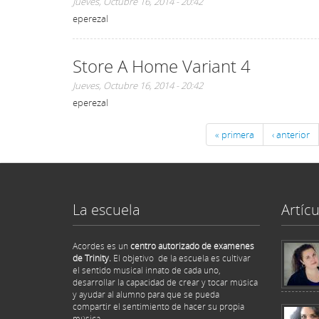
Jueves, Octubre 16, 2014 - 20:42
eperezal
Store A Home Variant 4
Jueves, Octubre 16, 2014 - 20:42
eperezal
« primera
‹ anterior
La escuela
Artícu
Acordes es un
centro autorizado de examenes
de Trinity.
El objetivo de la escuela es cultivar
el sentido musical innato de cada uno,
desarrollar la capacidad de crear y tocar música
y ayudar al alumno para que se pueda
compartir el sentimiento de hacer su propia
música.