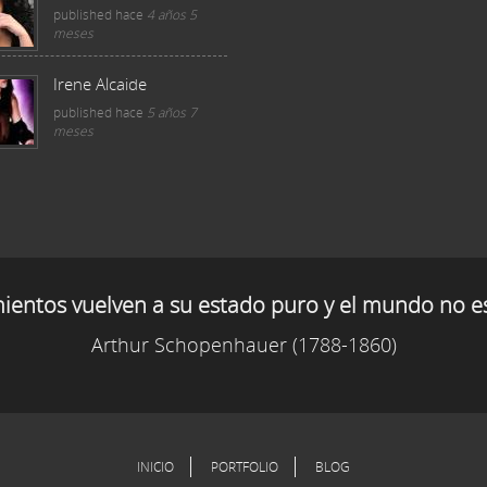
published
hace
4 años 5
meses
Irene Alcaide
published
hace
5 años 7
meses
mientos vuelven a su estado puro y el mundo no e
Arthur Schopenhauer (1788-1860)
INICIO
PORTFOLIO
BLOG