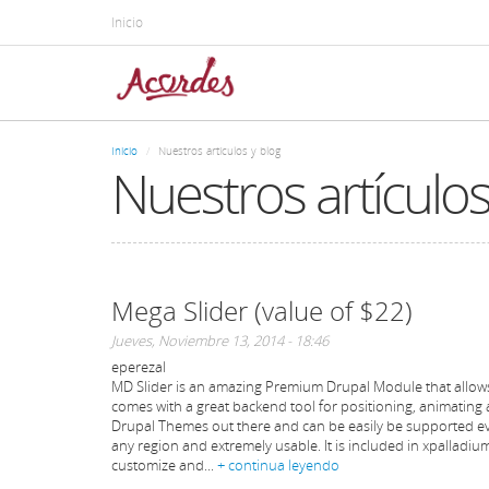
Pasar
Inicio
al
contenido
principal
Inicio
Nuestros artículos y blog
Nuestros artículos
Mega Slider (value of $22)
Jueves, Noviembre 13, 2014 - 18:46
eperezal
MD Slider is an amazing Premium Drupal Module that allows t
comes with a great backend tool for positioning, animating
Drupal Themes out there and can be easily be supported even 
any region and extremely usable. It is included in xpalladiu
customize and...
+ continua leyendo