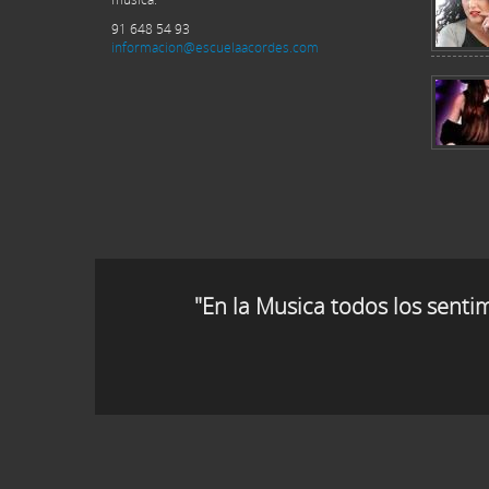
91 648 54 93
informacion@escuelaacordes.com
"En la Musica todos los senti